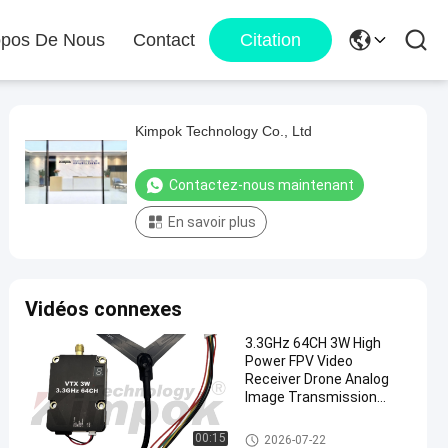
opos De Nous
Contact
Citation
Kimpok Technology Co., Ltd
Contactez-nous maintenant
En savoir plus
Vidéos connexes
3.3GHz 64CH 3W High
Power FPV Video
Receiver Drone Analog
Image Transmission
Module
Le FPV VTX
00:15
2026-07-22