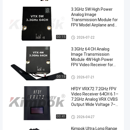
3.3GHz 5W High Power
Analog Image
Transmission Module for
FPV Model Airplane and
Racing Machine
Accessories Factory
Le FPV VTX
00:15
2026-07-22
Direct Sale
3.3GHz 64 CH Analog
Image Transmission
Module 4W High Power
FPV Video Receiver for
Long Range Drone
Accessories
Le FPV VTX
00:18
2026-07-21
HFDY VRX72 7.2GHz FPV
Video Receiver 64CH 6.1–
7.2GHz Analog VRX CVBS
Output Wide Voltage 7–
32V Long Range UAV
Receiver
Le FPV VTX
00:41
2026-04-27
Kimpok Ultra Long Range