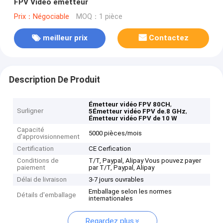
FPV Vidéo émetteur
Prix：Négociable
MOQ：1 pièce
meilleur prix
Contactez
Description De Produit
,
Émetteur vidéo FPV 80CH
Surligner
,
5Émetteur vidéo FPV de.8 GHz
Émetteur vidéo FPV de 10 W
Capacité
5000 pièces/mois
d'approvisionnement
Certification
CE Cerfication
Conditions de
T/T, Paypal, Alipay Vous pouvez payer
paiement
par T/T, Paypal, Alipay
Délai de livraison
3-7 jours ouvrables
Emballage selon les normes
Détails d'emballage
internationales
Regardez plus