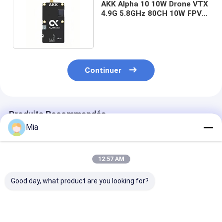
AKK Alpha 10 10W Drone VTX
4.9G 5.8GHz 80CH 10W FPV
Vidéo émetteur
Continuer
Produits Recommandés
Mia
12:57 AM
Good day, what product are you looking for?
Kimpok 5.8GHz 2.5W
Émetteur vidéo FPV
5.8G VTX
64CH Module
haute fréquence
1W/2.5W/5W/