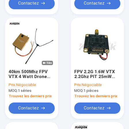
Contactez
Contactez
40km 500Mhz FPV
FPV 2.2G 1.6W VTX
VTX 4 Watt Drone
2.2Ghz PIT 25mW
Vidéo émetteur
200mW 1600mW
Prix:
Négociable
Prix:
Négociable
Fréquence
Drone Vidéo
MOQ:
1 séries
MOQ:
1 pièces
personnalisable
émetteur et
récepteur pour la
Trouvez les derniers prix
Trouvez les derniers prix
transmission audio
vidéo
Contactez
Contactez