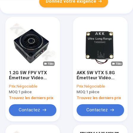
Donnez votre exigence
1.2G 5W FPV VTX
AKK 5W VTX 5.8G
Émetteur Vidéo
Émetteur Vidéo
Drone Haute
Drone Longue Portée
Prix:
Négociable
Prix:
Négociable
Puissance Module
Ultra Supporte Smart
MOQ:
1 pièce
MOQ:
1 pièce
VTX 1.5Ghz UAV 9CH
Audio pour Drone
FPV VTX
Trouvez les derniers prix
Trouvez les derniers prix
Contactez
Contactez