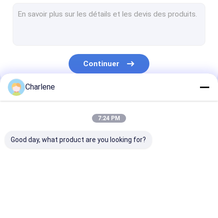
Récepteur de vidéo de COFDM
Antenne de rf
Continuer
Charlene
Nos Catégories
7:24 PM
Good day, what product are you looking for?
Le FPV VTX
Émetteur de vidéo de
Émetteur vidé
FPV
analogique