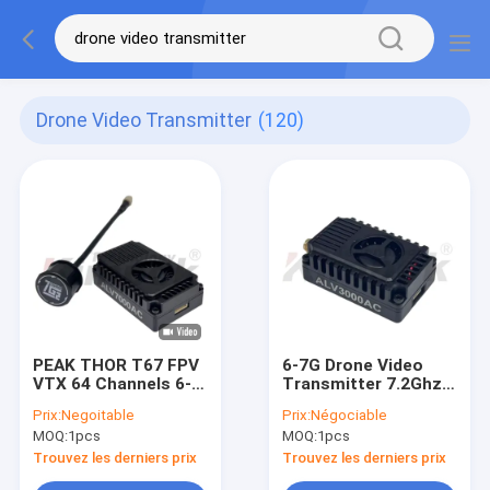
Drone Video Transmitter
(120)
PEAK THOR T67 FPV
6-7G Drone Video
VTX 64 Channels 6-
Transmitter 7.2Ghz
7G 7 Watt Drone
3000mW VTX
Prix:
Negoitable
Prix:
Négociable
Video Transmitter
ALV3000AC FPV VTX
MOQ:
1pcs
MOQ:
1pcs
for RC Drone
for RC Drone
Trouvez les derniers prix
Trouvez les derniers prix