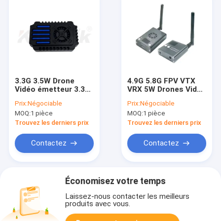
3.3G 3.5W Drone
4.9G 5.8G FPV VTX
Vidéo émetteur 3.3G
VRX 5W Drones Vidéo
VTX pour FPV Drone
émetteur 30km air à
Prix:
Négociable
Prix:
Négociable
de course à longue
terre
MOQ:
1 pièce
MOQ:
1 pièce
distance analogique
VTX 24CH
Trouvez les derniers prix
Trouvez les derniers prix
Contactez
Contactez
Économisez votre temps
Laissez-nous contacter les meilleurs
produits avec vous.