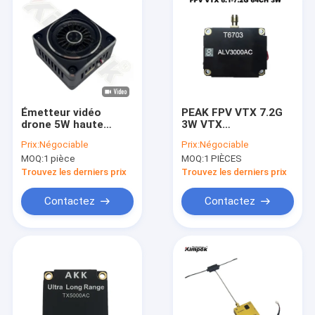
Émetteur vidéo
PEAK FPV VTX 7.2G
drone 5W haute
3W VTX
puissance VTX 1.2G
Transmission
Prix:
Négociable
Prix:
Négociable
Transmission
d'image longue
MOQ:
1 pièce
MOQ:
1 PIÈCES
d'image FPV 9CH
portée 7.2G 3000mW
25mW 5000mW FPV
Émetteur vidéo pour
Trouvez les derniers prix
Trouvez les derniers prix
VTX
drone
Contactez
Contactez
Aperçu
Produits
A propos de nous