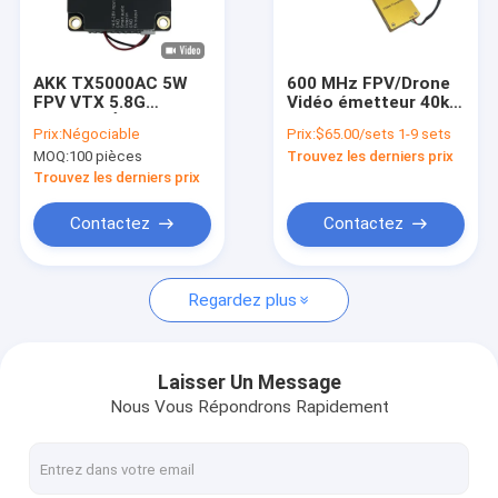
Visite d'usine
Contrôle de la qualité
AKK TX5000AC 5W
600 MHz FPV/Drone
FPV VTX 5.8G
Vidéo émetteur 40km
Contact
5000mW Émetteur
VTX et VRX Lien
Prix:
Négociable
Prix:
$65.00/sets 1-9 sets
Vidéo Drone 4.9G-6G
vidéo sans fil avec 8
MOQ:
100 pièces
Trouvez les derniers prix
96CH
canaux Ultra Longue
Demande de soumission
portée 83g 4 Watt
Trouvez les derniers prix
Contactez
Contactez
Le FPV VTX
Regardez plus
Émetteur de vidéo de FPV
Émetteur vidéo analogique
Laisser Un Message
Nous Vous Répondrons Rapidement
Radio maillée IP
Émetteur visuel de COFDM