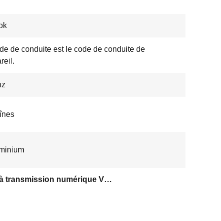
ok
de de conduite est le code de conduite de
reil.
hz
înes
uminium
UAV à transmission numérique VTX VRX