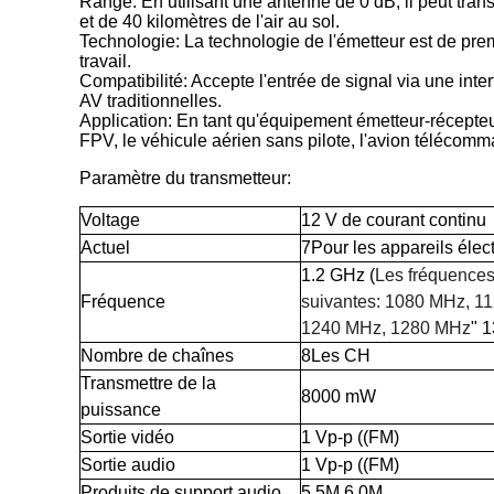
Range: En utilisant une antenne de 0 dB, il peut tra
et de 40 kilomètres de l'air au sol.
Technologie: La technologie de l'émetteur est de premi
travail.
Compatibilité: Accepte l'entrée de signal via une inte
AV traditionnelles.
Application: En tant qu'équipement émetteur-récepteur
FPV, le véhicule aérien sans pilote, l'avion télécomma
Paramètre du transmetteur:
Voltage
12 V de courant continu
Actuel
7
Pour les appareils élec
1.2 GHz
(
Les fréquences
Fréquence
suivantes: 1080 MHz, 1
1240 MHz, 1280 MHz
" 
Nombre de chaînes
8
Les CH
Transmettre de la
8
000 mW
puissance
Sortie vidéo
1 Vp-p ((FM)
Sortie audio
1 Vp-p ((FM)
Produits de support audio
5.5M 6.0M