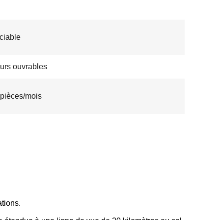
ciable
ours ouvrables
pièces/mois
ations.