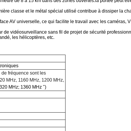
nsmettre de 8 à 15 km dans des zones ouvertes.la portée peut êt
ère classe et le métal spécial utilisé contribue à dissiper la c
rface AV universelle, ce qui facilite le travail avec les caméra
 de vidéosurveillance sans fil de projet de sécurité professionne
ndé, les hélicoptères, etc.
troniques
 de fréquence sont les
120 MHz, 1160 MHz, 1200 MHz,
1320 MHz; 1360 MHz "
)