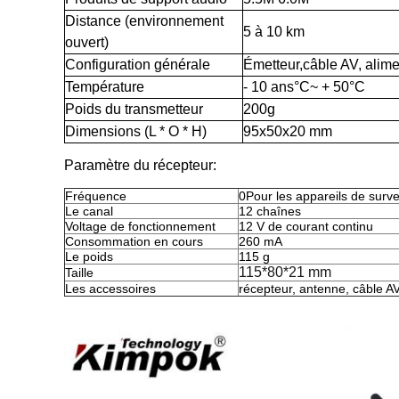
Distance (environnement
5 à 10 km
ouvert)
Configuration générale
Émetteur
,
câble AV, alime
Température
- 10 ans
°C
~ + 50
°C
Poids du transmetteur
200
g
Dimensions (L * O * H)
95x50x20 mm
Paramètre du récepteur:
Fréquence
0Pour les appareils de surve
Le canal
12 chaînes
Voltage de fonctionnement
12 V de courant continu
Consommation en cours
260 mA
Le poids
115 g
115*80*21 mm
Taille
Les accessoires
récepteur, antenne, câble A