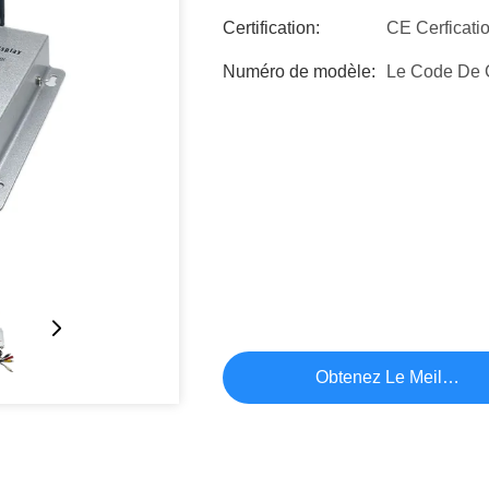
Certification:
CE Cerficati
Numéro de modèle:
Le Code De C
Obtenez Le Meilleur P