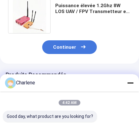
Puissance élevée 1.2Ghz 8W
LOS UAV / FPV Transmetteur et
récepteur vidéo sans fil pour
drones
Continuer
Produits Recommandés
Charlene
4:42 AM
Good day, what product are you looking for?
Kimpok 5.8GHz 2.5W
Émetteur vidéo FPV
5.8G VTX