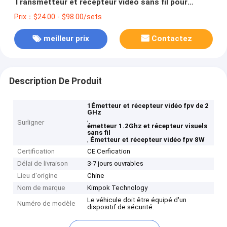
Transmetteur et récepteur vidéo sans fil pour
drones
Prix：$24.00 - $98.00/sets
meilleur prix
Contactez
Description De Produit
1Émetteur et récepteur vidéo fpv de 2
GHz
,
Surligner
émetteur 1.2Ghz et récepteur visuels
sans fil
,
Émetteur et récepteur vidéo fpv 8W
Certification
CE Cerfication
Délai de livraison
3-7 jours ouvrables
Lieu d'origine
Chine
Nom de marque
Kimpok Technology
Le véhicule doit être équipé d'un
Numéro de modèle
dispositif de sécurité.