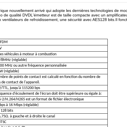
ique nouvellement arrivé qui adopte les dernières technologies de 
 de qualité DVDL'émetteur est de taille compacte avec un amplificate
ventilateurs de refroidissement, une sécurité avec AES128 bits.Il fonc
OFDM
V
les véhicules à moteur à combustion
/8MHz (réglable)
00 MHz ou autre fréquence personnalisée
 W (réglable)
mbre de points de contact est calculé en fonction du nombre de
s de contact de l'appareil.
/TTL, jusqu'à 115200 bps
équence d'écoulement de l'écran doit être supérieure ou égale à:
2/H.264/H265 est un format de fichier électronique
bps à 16 Mbps (réglable)
 128 bits
p
,
75Ω. à gauche et à droite
le canal
NTSC