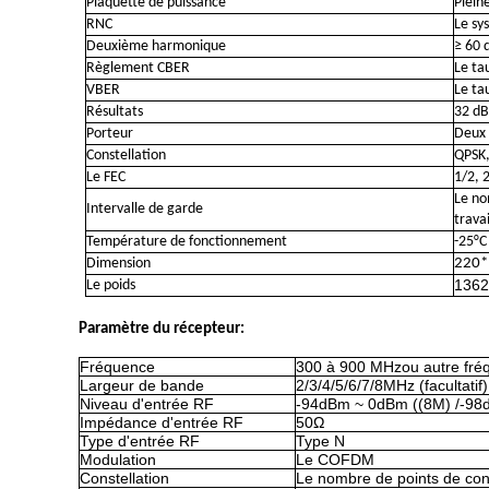
Plaquette de puissance
Plein
RNC
Le sy
Deuxième harmonique
≥ 60 
Règlement CBER
Le ta
VBER
Le ta
Résultats
32 d
Porteur
Deux 
Constellation
QPSK
Le FEC
1/2, 
Le no
Intervalle de garde
travai
Température de fonctionnement
-25°C
Dimension
220
1362
Le poids
Paramètre du récepteur:
Fréquence
30
0 à 900 MHz
ou autre fr
Largeur de bande
2/3/4/5/6/7/8MHz (facultatif)
Niveau d'entrée RF
-94dBm ~ 0dBm ((8M) /-98
Impédance d'entrée RF
50Ω
Type d'entrée RF
Type N
Modulation
Le COFDM
Constellation
Le nombre de points de cont