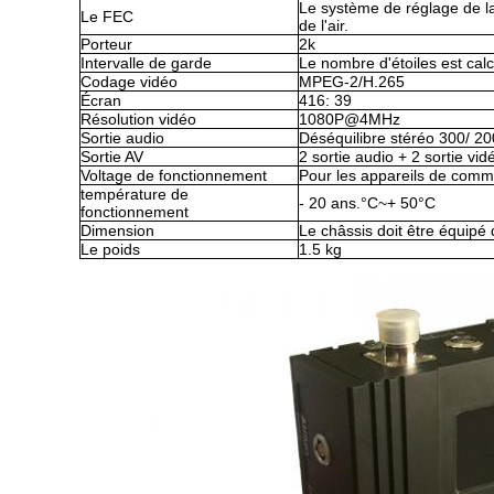
Le système de réglage de la
Le FEC
de l'air.
Porteur
2k
Intervalle de garde
Le nombre d'étoiles est calc
Codage vidéo
MPEG-2/H.
265
Écran
416: 39
Résolution vidéo
1080P@4MHz
Sortie audio
Déséquilibre stéréo 300/ 2
Sortie AV
2 sortie audio + 2 sortie vid
Voltage de fonctionnement
Pour les appareils de comm
température de
- 20 ans.
°C
~
+ 50
°C
fonctionnement
Dimension
Le châssis doit être équipé
Le poids
1.5 kg