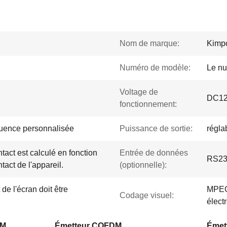
Nom de marque:
Kimp
Numéro de modèle:
Le nu
Voltage de
DC1
fonctionnement:
quence personnalisée
Puissance de sortie:
régla
act est calculé en fonction
Entrée de données
RS232
act de l'appareil.
(optionnelle):
e l'écran doit être
MPEG-
Codage visuel:
élect
DM
Émetteur COFDM
Émett