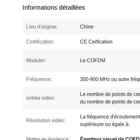
Informations détaillées
Lieu d'origine:
Chine
Certification:
CE Cerfication
Moduler:
Le COFDM
Fréquence:
300-900 MHz ou autre fré
Le nombre de points de cont
entrée vidéo:
du nombre de points de cont
La fréquence d'écoulement d
Résolution vidéo:
supérieure ou égale à:
Mettre en évidence:
Émetteur visuel de COF