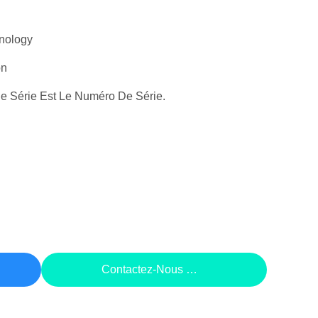
nology
on
 Série Est Le Numéro De Série.
rix
Contactez-Nous Maintenant