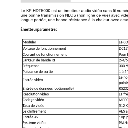
Le KP-HDT5000 est un émetteur audio vidéo sans fil numér
une bonne transmission NLOS (non ligne de vue) avec vidéo
longue portée, une bonne résistance à la chaleur avec deux 
Émetteur
paramètre
:
Moduler
Le C
Voltage de fonctionnement
DC12
Courant de fonctionnement
Pour 
Largeur de bande RF
2/4/6
Fréquence
300-9
Puissance de sortie
1 à 5
Le no
Entrée vidéo
point
Entrée de données (optionnelle)
RS232
Résolution vidéo
La fr
Codage vidéo
MPEG-
Taux de vidéo
512 K
Le chiffrement
AES à
Entrée AV
1Vp-
Système vidéo
PAL/