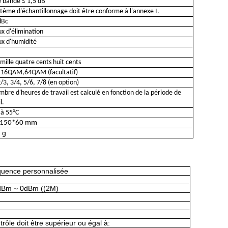
e bande ≤ 1,5 dB
stème d'échantillonnage doit être conforme à l'annexe I.
dBc
ux d'élimination
ux d'humidité
B
mille quatre cents huit cents
,
16QAM
,
64QAM (facultatif)
2/3, 3/4, 5/6, 7/8 (en option)
mbre d'heures de travail est calculé en fonction de la période de
l.
 à 55°C
*150*60 mm
 g
équence personnalisée
dBm ~ 0dBm ((2M)
rôle doit être supérieur ou égal à: