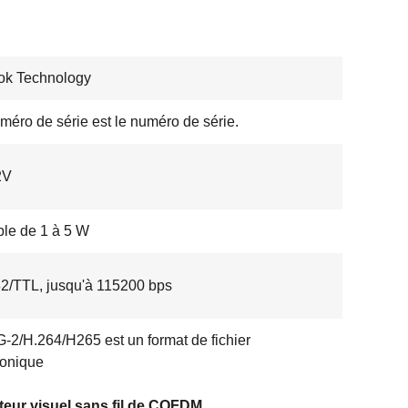
ok Technology
méro de série est le numéro de série.
2V
ble de 1 à 5 W
/TTL, jusqu'à 115200 bps
2/H.264/H265 est un format de fichier
ronique
eur visuel sans fil de COFDM