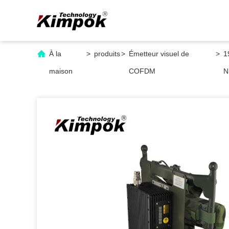
À la
>
produits
>
Émetteur visuel de
>
1
maison
COFDM
N