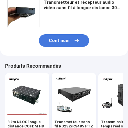
Transmetteur et récepteur audio
vidéo sans fil à longue distance 300
MHz 900MHz avec FEC 1/2 2/3 3/4
5/6 7/8 Consommation 40W
Continuer
Produits Recommandés
8 km NLOS longue
Transmetteur sans
Transmission 
distance COFDM HD
fil RS232/RS485 PTZ
temps réel sans