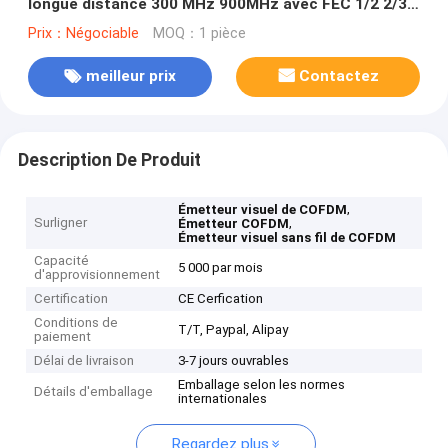
longue distance 300 MHz 900MHz avec FEC 1/2 2/3
3/4 5/6 7/8 Consommation 40W
Prix：Négociable
MOQ：1 pièce
meilleur prix
Contactez
Description De Produit
,
Émetteur visuel de COFDM
Surligner
,
Émetteur COFDM
Émetteur visuel sans fil de COFDM
Capacité
5 000 par mois
d'approvisionnement
Certification
CE Cerfication
Conditions de
T/T, Paypal, Alipay
paiement
Délai de livraison
3-7 jours ouvrables
Emballage selon les normes
Détails d'emballage
internationales
Regardez plus