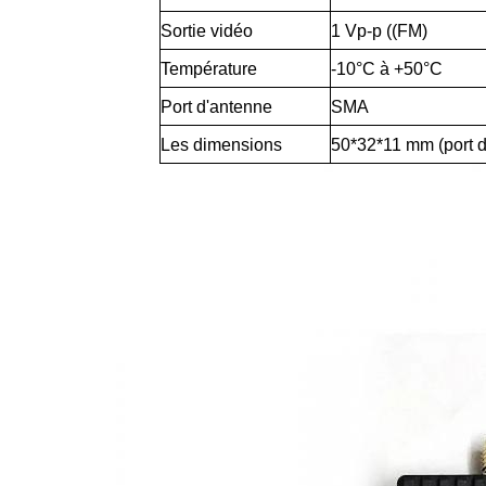
Sortie vidéo
1 Vp-p ((FM)
Température
-10°C à +50°C
Port d'antenne
SMA
Les dimensions
50*32*11 mm (port d