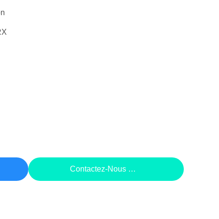
on
RX
rix
Contactez-Nous Maintenant