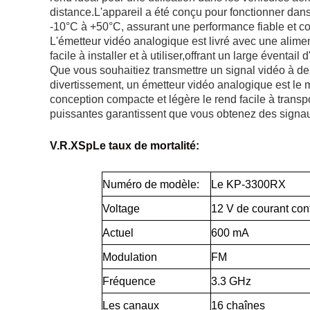
distance.L'appareil a été conçu pour fonctionner dan
-10°C à +50°C, assurant une performance fiable et c
L'émetteur vidéo analogique est livré avec une alimen
facile à installer et à utiliser,
offrant un large éventail 
Que vous souhaitiez transmettre un signal vidéo à des
divertissement, un émetteur vidéo analogique est le mei
conception compacte et légère le rend facile à transpo
puissantes garantissent que vous obtenez des signaux
V.R.
X
Sp
Le taux de mortalité:
Numéro de modèle:
Le KP-3300RX
Voltage
12 V de courant con
Actuel
600 mA
Modulation
FM
Fréquence
3.3 GHz
Les canaux
16 chaînes