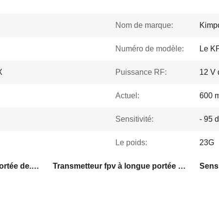
Nom de marque:
Kimpo
Numéro de modèle:
Le K
X
Puissance RF:
12 V 
Actuel:
600 
Sensitivité:
- 95 
Le poids:
23G
3Émetteur fpv à longue portée de.3 GHz
Transmetteur fpv à longue portée de 16 canaux