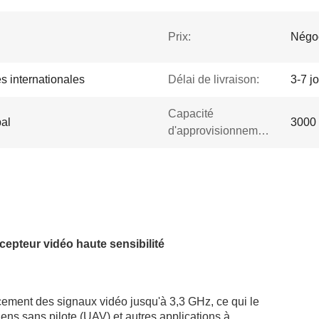
Prix:
Négo
s internationales
Délai de livraison:
3-7 j
Capacité
pal
3000 
d'approvisionnement:
pteur vidéo haute sensibilité
cement des signaux vidéo jusqu'à 3,3 GHz, ce qui le
iens sans pilote (UAV) et autres applications à