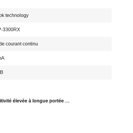
k technology
P-3300RX
de courant continu
mA
dB
Sensitivité élevée à longue portée vtx fpv