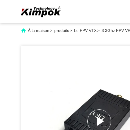
À la maison
>
produits
>
Le FPV VTX
>
3.3Ghz FPV VRX