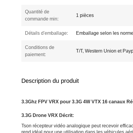
Quantité de
1 pièces
commande min:
Détails d'emballage:
Emballage selon les norme
Conditions de
T/T, Western Union et Pay
paiement:
Description du produit
3.3Ghz FPV VRX pour 3.3G 4W VTX 16 canaux Réce
3.3G Drone VRX Décrit:
T
son récepteur vidéo analogique peut recevoir effica
rend idéal pour une utilisation dans les véhicules aér