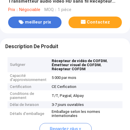
Transmetteur audio vidéo HD sans fil Récepteur
avec surveillance de sécurité du moniteur
Prix：Négociable
MOQ：1 pièce
meilleur prix
Contactez
Description De Produit
,
Récepteur de vidéo de COFDM
Surligner
,
Émetteur visuel de COFDM
Récepteur COFDM
Capacité
5 000 par mois
d'approvisionnement
Certification
CE Cerfication
Conditions de
T/T, Paypal, Alipay
paiement
Délai de livraison
3-7 jours ouvrables
Emballage selon les normes
Détails d'emballage
internationales
Regardez plus