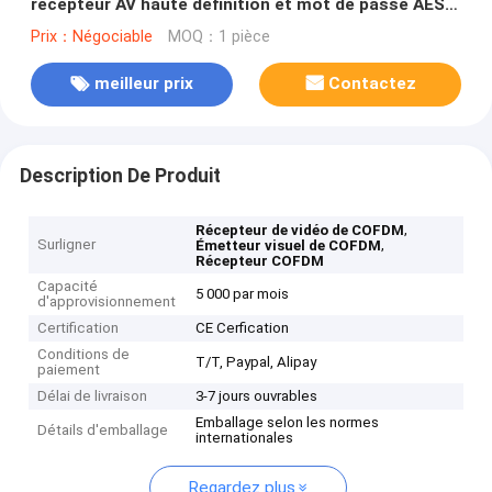
récepteur AV haute définition et mot de passe AES
défini par l'utilisateur
Prix：Négociable
MOQ：1 pièce
meilleur prix
Contactez
Description De Produit
,
Récepteur de vidéo de COFDM
Surligner
,
Émetteur visuel de COFDM
Récepteur COFDM
Capacité
5 000 par mois
d'approvisionnement
Certification
CE Cerfication
Conditions de
T/T, Paypal, Alipay
paiement
Délai de livraison
3-7 jours ouvrables
Emballage selon les normes
Détails d'emballage
internationales
Regardez plus