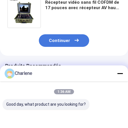
Récepteur vidéo sans fil COFDM de
17 pouces avec récepteur AV haute
définition et mot de passe AES
défini par l'utilisateur
Continuer
Produits Recommandés
Charlene
1:36 AM
Good day, what product are you looking for?
Résolution vidéo
300-4400Mhz
1TB mémoire 
1080P/720P 4
COFDM HD
Interface RF N