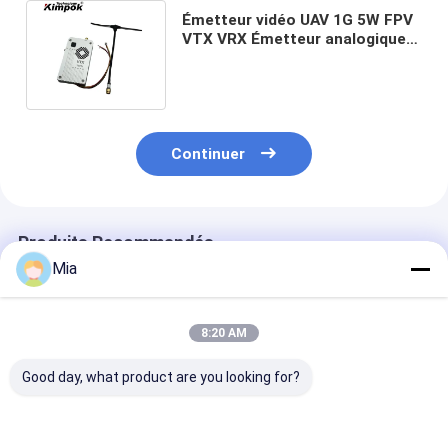
Émetteur vidéo UAV 1G 5W FPV
VTX VRX Émetteur analogique
1Ghz pour drone avec 8 canaux
Continuer
Produits Recommandés
Mia
8:20 AM
Good day, what product are you looking for?
1.2GHz 1080-
5.8G 4884MHz-
Anti-interfére