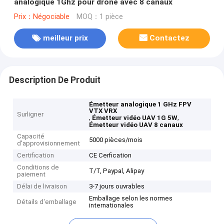
analogique 1Ghz pour drone avec 8 canaux
Prix：Négociable
MOQ：1 pièce
meilleur prix
Contactez
Description De Produit
Émetteur analogique 1 GHz FPV
VTX VRX
Surligner
,
,
Émetteur vidéo UAV 1G 5W
Émetteur vidéo UAV 8 canaux
Capacité
5000 pièces/mois
d'approvisionnement
Certification
CE Cerfication
Conditions de
T/T, Paypal, Alipay
paiement
Délai de livraison
3-7 jours ouvrables
Emballage selon les normes
Détails d'emballage
internationales