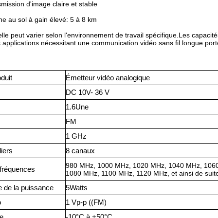
mission d'image claire et stable
e au sol à gain élevé: 5 à 8 km
elle peut varier selon l'environnement de travail spécifique.Les capacit
s applications nécessitant une communication vidéo sans fil longue port
duit
Émetteur vidéo analogique
DC 1
0
V
- 36 V
1.6
Une
F
M
1 GHz
liers
8 canaux
980 MHz, 1000 MHz, 1020 MHz, 1040 MHz, 106
fréquences
1080 MHz, 1100 MHz, 1120 MHz, et ainsi de suit
e de la puissance
5
Watts
o
1 Vp-p ((FM)
e
-10°C à +50°C