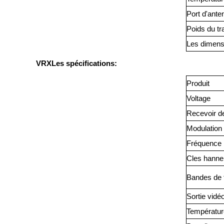
Port d'ante
Poids du t
Les dimens
VRX
Les spécifications:
Produit
Voltage
Recevoir de 
Modulation
Fréquence
C
les hanne
Bandes de 
Sortie vidé
Températur