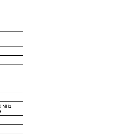
0 MHz,
e