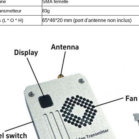
nne
SMA
femelle
ransmetteur
83
g
65*46*20 mm
(port d'antenne non inclus)
(L * O * H)