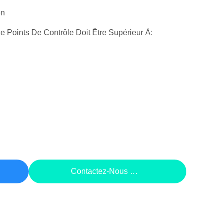
on
 Points De Contrôle Doit Être Supérieur À:
rix
Contactez-Nous Maintenant