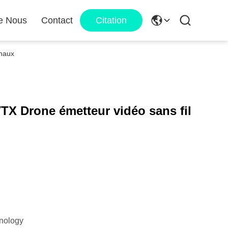
e Nous
Contact
Citation
anaux
X Drone émetteur vidéo sans fil
nology