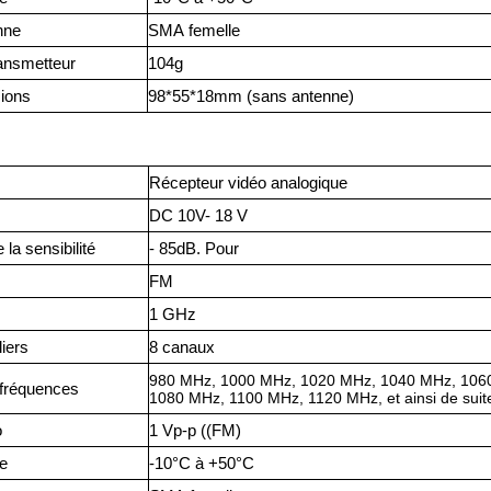
nne
SMA
femelle
ransmetteur
104
g
ions
98*55*18mm (sans antenne)
Récepteur vidéo analogique
DC 1
0
V
- 18 V
la sensibilité
- 85d
B. Pour
F
M
1 GHz
liers
8 canaux
980 MHz, 1000 MHz, 1020 MHz, 1040 MHz, 106
fréquences
1080 MHz, 1100 MHz, 1120 MHz, et ainsi de suit
o
1 Vp-p ((FM)
e
-10°C à +50°C