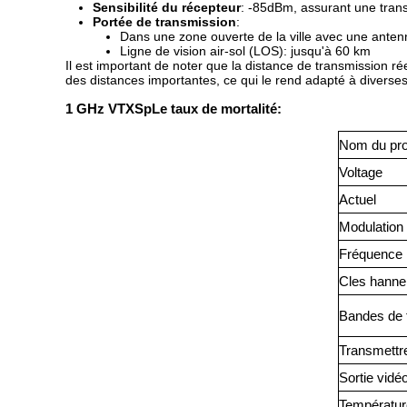
Sensibilité du récepteur
: -85dBm, assurant une trans
Portée de transmission
:
Dans une zone ouverte de la ville avec une antenn
Ligne de vision air-sol (LOS): jusqu'à 60 km
Il est important de noter que la distance de transmission ré
des distances importantes, ce qui le rend adapté à diverse
1 GHz V
TX
Sp
Le taux de mortalité:
Nom du pro
Voltage
Actuel
Modulation
Fréquence
C
les hanne
Bandes de 
Transmettr
Sortie vidé
Températur