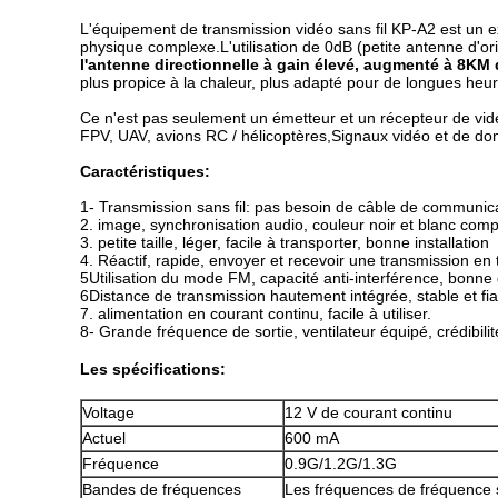
L'équipement de transmission vidéo sans fil KP-A2 est un e
physique complexe.L'utilisation de 0dB (petite antenne d'ori
l'antenne directionnelle à gain élevé, augmenté à 8KM 
plus propice à la chaleur, plus adapté pour de longues heur
Ce n'est pas seulement un émetteur et un récepteur de vidéo
FPV, UAV, avions RC / hélicoptères,Signaux vidéo et de don
Caractéristiques:
1- Transmission sans fil: pas besoin de câble de communic
2. image, synchronisation audio, couleur noir et blanc comp
3. petite taille, léger, facile à transporter, bonne installation
4. Réactif, rapide, envoyer et recevoir une transmission en
5Utilisation du mode FM, capacité anti-interférence, bonne 
6Distance de transmission hautement intégrée, stable et fia
7. alimentation en courant continu, facile à utiliser.
8- Grande fréquence de sortie, ventilateur équipé, crédibilité
Les spécifications:
Voltage
12 V de courant continu
Actuel
600 mA
Fréquence
0.9G/1.2G/1.3G
Bandes de fréquences
Les fréquences de fréquence