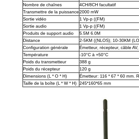
Nombre de chaînes
4CH/8CH facultatif
Transmettre de la puissance
2000 mW
Sortie vidéo
1 Vp-p ((FM)
Sortie audio
1 Vp-p ((FM)
Produits de support audio
5.5M 6.0M
Distance
2-5KM ((NLOS); 10-30KM (L
Configuration générale
Émetteur, récepteur, câble AV
Température
-10°C à +50°C
Poids du transmetteur
388 g
Poids du récepteur
120 g
Dimensions (L * O * H)
Émetteur: 116 * 67 * 60 mm. R
Taille de la boîte (L * W * H)
245*160*65 mm