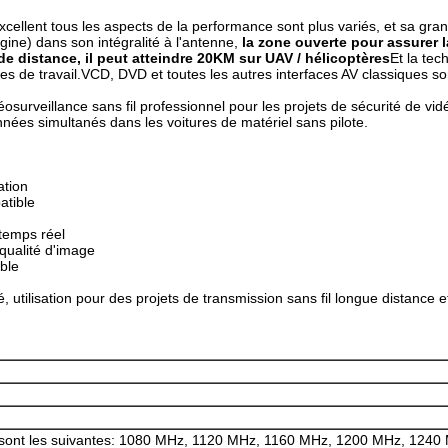
xcellent tous les aspects de la performance sont plus variés, et sa g
gine) dans son intégralité à l'antenne,
la zone ouverte pour assurer l
de distance, il peut atteindre 20KM sur UAV / hélicoptères
Et la tec
es de travail.VCD, DVD et toutes les autres interfaces AV classiques so
surveillance sans fil professionnel pour les projets de sécurité de vidé
nées simultanés dans les voitures de matériel sans pilote.
ation
atible
 temps réel
qualité d'image
ble
, utilisation pour des projets de transmission sans fil longue distance et
 sont les suivantes: 1080 MHz, 1120 MHz, 1160 MHz, 1200 MHz, 124