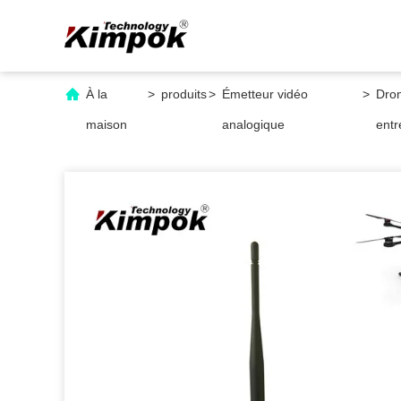
À la
>
produits
>
Émetteur vidéo
>
Dron
maison
analogique
entr