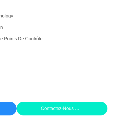
nology
on
e Points De Contrôle
rix
Contactez-Nous Maintenant