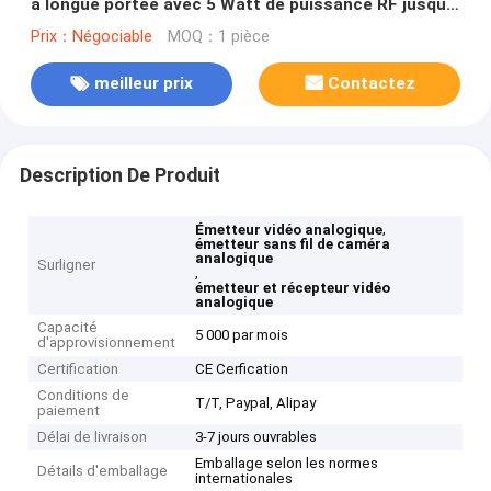
à longue portée avec 5 Watt de puissance RF jusqu'à
100 km de LOS de l'air au sol
Prix：Négociable
MOQ：1 pièce
meilleur prix
Contactez
Description De Produit
,
Émetteur vidéo analogique
émetteur sans fil de caméra
analogique
Surligner
,
émetteur et récepteur vidéo
analogique
Capacité
5 000 par mois
d'approvisionnement
Certification
CE Cerfication
Conditions de
T/T, Paypal, Alipay
paiement
Délai de livraison
3-7 jours ouvrables
Emballage selon les normes
Détails d'emballage
internationales