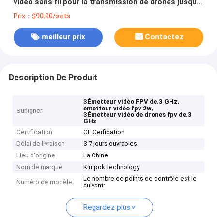
vidéo sans fil pour la transmission de drones jusqu'à
20 km
Prix：$90.00/sets
meilleur prix
Contactez
Description De Produit
,
3Émetteur vidéo FPV de.3 GHz
,
émetteur vidéo fpv 2w
Surligner
3Émetteur vidéo de drones fpv de.3
GHz
Certification
CE Cerfication
Délai de livraison
3-7 jours ouvrables
Lieu d'origine
La Chine
Nom de marque
Kimpok technology
Le nombre de points de contrôle est le
Numéro de modèle
suivant:
Regardez plus