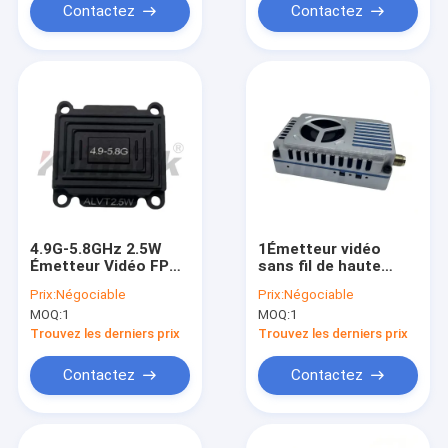
Contactez
Contactez
4.9G-5.8GHz 2.5W
1Émetteur vidéo
Émetteur Vidéo FPV
sans fil de haute
Haute Puissance
puissance de 2 GHz à
Prix:
Négociable
Prix:
Négociable
pour Drone Longue
10 W, module de
MOQ:
1
MOQ:
1
Portée 10km
transmission
d'images FPV à
Trouvez les derniers prix
Trouvez les derniers prix
longue portée 9CH
Contactez
Contactez