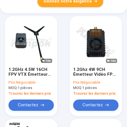
Donnez votre exigence
1.2GHz 4.5W 16CH
1.2Ghz 4W 9CH
FPV VTX Émetteur
Émetteur Vidéo FPV
Vidéo Sans Fil pour
VTX pour Drones de
Prix:
Négociable
Prix:
Négociable
Transmission
Course avec
MOQ:
1 pièces
MOQ:
1 pièces
d'Images de Drone
Conception Légère
Trouvez les derniers prix
Trouvez les derniers prix
Contactez
Contactez