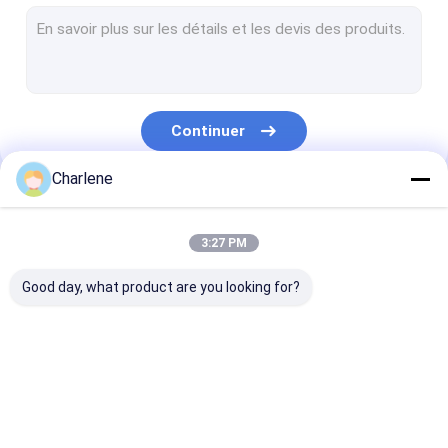
Récepteur de vidéo de COFDM
Antenne de rf
Continuer
Charlene
Nos Catégories
3:27 PM
Good day, what product are you looking for?
Le FPV VTX
Émetteur de vidéo de
Émetteur vidé
FPV
analogique