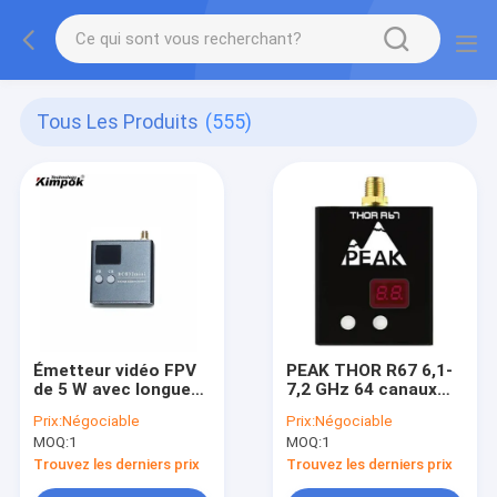
Tous Les Produits
(555)
Émetteur vidéo FPV
PEAK THOR R67 6,1-
de 5 W avec longue
7,2 GHz 64 canaux
portée de 30 km et
récepteur vidéo FPV
Prix:
Négociable
Prix:
Négociable
56 canaux multi-
à longue portée avec
MOQ:
1
MOQ:
1
canaux pour drones
signal stable
Trouvez les derniers prix
Trouvez les derniers prix