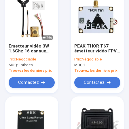
Émetteur vidéo 3W
PEAK THOR T67
1.6Ghz 16 canaux
émetteur vidéo FPV
FPV VTX pour la
3W 64CH de 6,1-7,2
Prix:
Négociable
Prix:
Négociable
transmission
GHz avec audio
MOQ:
1 pièces
MOQ:
1
d'images sans fil
intelligent et
refroidissement
Trouvez les derniers prix
Trouvez les derniers prix
actif
Contactez
Contactez
Aperçu
Produits
A propos de nous