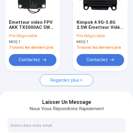
Visite d'usine
Contrôle de la qualité
Émetteur vidéo FPV
Kimpok 4.9G-5.8G
AKK TX5000AC 5W
2.5W Émetteur Vidéo
Contact
avec 96 canaux et
FPV VTX avec
Prix:
Négociable
Prix:
Négociable
fréquence 4.9G ∼ 6G
Transmission Sans
MOQ:
1
MOQ:
1
pour les applications
Fil Longue Portée de
Demande de soumission
de drones à longue
10km pour Drones
Trouvez les derniers prix
Trouvez les derniers prix
portée
Contactez
Contactez
Le FPV VTX
Regardez plus
Émetteur de vidéo de FPV
Émetteur vidéo analogique
Laisser Un Message
Nous Vous Répondrons Rapidement
Radio maillée IP
Émetteur visuel de COFDM