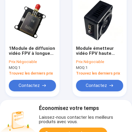
1Module de diffusion
Module émetteur
vidéo FPV à longue
vidéo FPV haute
portée de 2 GHz à 1
puissance 1,2 GHz 5
Prix:
Négociable
Prix:
Négociable
W avec transmission
W 9 canaux pour
MOQ:
1
MOQ:
1
d'image sans fil de 10
drones, transmission
à 20 km
sans fil longue
Trouvez les derniers prix
Trouvez les derniers prix
portée
Contactez
Contactez
Économisez votre temps
Laissez-nous contacter les meilleurs
produits avec vous.