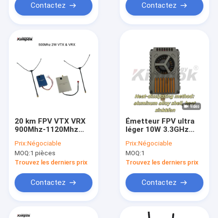
Contactez
Contactez
20 km FPV VTX VRX
Émetteur FPV ultra
900Mhz-1120Mhz
léger 10W 3.3GHz
Lien vidéo de drone
16CH pour la
Prix:
Négociable
Prix:
Négociable
Idéal pour les
transmission
MOQ:
1 pièces
MOQ:
1
amateurs de drones
d'images de drone de
course
Trouvez les derniers prix
Trouvez les derniers prix
Contactez
Contactez