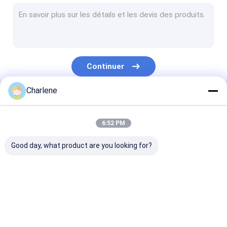
Récepteur de vidéo de COFDM
Antenne de rf
Continuer
Charlene
Nos Catégories
6:52 PM
Good day, what product are you looking for?
Le FPV VTX
Émetteur de vidéo de
Émetteur vidé
FPV
analogique