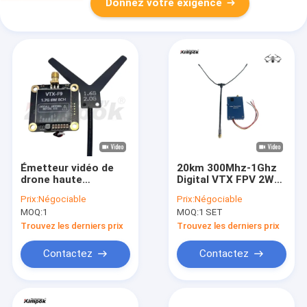
Donnez votre exigence
Émetteur vidéo de
20km 300Mhz-1Ghz
drone haute
Digital VTX FPV 2W
puissance 1,7G 6W
Drone Vidéo
Prix:
Négociable
Prix:
Négociable
pour une expérience
émetteur et
MOQ:
1
MOQ:
1 SET
FPV stable et à faible
récepteur 8 canaux
latence
Trouvez les derniers prix
Trouvez les derniers prix
Contactez
Contactez