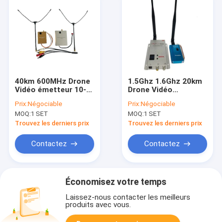
40km 600MHz Drone
1.5Ghz 1.6Ghz 20km
Vidéo émetteur 10-
Drone Vidéo
36V DC FPV VTX VRX
émetteur 1500mW
Prix:
Négociable
Prix:
Négociable
Lien 8CH
Longue portée FPV
MOQ:
1 SET
MOQ:
1 SET
VTX
Trouvez les derniers prix
Trouvez les derniers prix
Contactez
Contactez
Économisez votre temps
Laissez-nous contacter les meilleurs
produits avec vous.