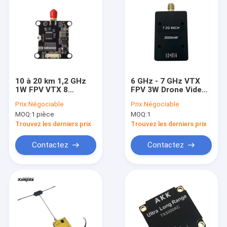
10 à 20 km 1,2 GHz
6 GHz - 7 GHz VTX
1W FPV VTX 8
FPV 3W Drone Video
canaux Module
Transmitter 6G 7G
Prix:
Négociable
Prix:
Négociable
d'émetteur vidéo
64CH IRC Tramp
MOQ:
1 pièce
MOQ:
1
drone
Trouvez les derniers prix
Trouvez les derniers prix
Contactez
Contactez
Aperçu
Produits
A propos de nous