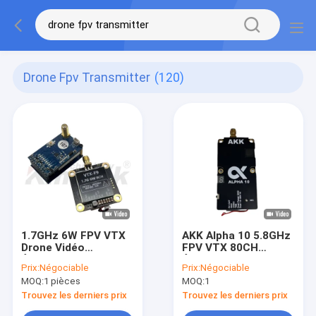
Drone Fpv Transmitter
(120)
1.7GHz 6W FPV VTX
AKK Alpha 10 5.8GHz
Drone Vidéo
FPV VTX 80CH
Émetteur avec Faible
Émetteur Vidéo
Prix:
Négociable
Prix:
Négociable
Latence pour Vol
Haute Puissance
MOQ:
1 pièces
MOQ:
1
Longue Portée
pour Drone
Trouvez les derniers prix
Trouvez les derniers prix