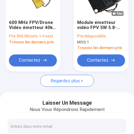
Visite d'usine
Contrôle de la qualité
600 MHz FPV/Drone
Module émetteur
Vidéo émetteur 40km
vidéo FPV 5W 5.8-
Contact
VTX et VRX Lien
6.0GHz analogique
Prix:
$65.00/sets 1-9 sets
Prix:
Négociable
vidéo sans fil avec 8
pour accessoires de
Trouvez les derniers prix
MOQ:
1
canaux Ultra Longue
drones
Demande de soumission
portée 83g 4 Watt
Trouvez les derniers prix
Contactez
Contactez
Le FPV VTX
Regardez plus
Émetteur de vidéo de FPV
Émetteur vidéo analogique
Laisser Un Message
Nous Vous Répondrons Rapidement
Radio maillée IP
Émetteur visuel de COFDM