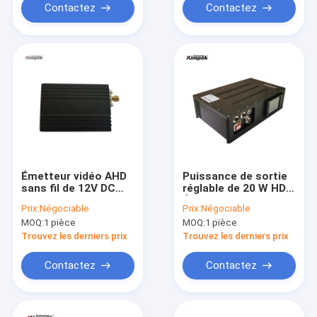
faible latence
Contactez
Contactez
Émetteur vidéo AHD
Puissance de sortie
sans fil de 12V DC
réglable de 20 W HD
léger à l'usure
Émetteur AV sans fil
Prix:
Négociable
Prix:
Négociable
corporelle
COFDM Modulateur
MOQ:
1 pièce
MOQ:
1 pièce
UAV Émetteur vidéo
AES Encryption
Trouvez les derniers prix
Trouvez les derniers prix
Transmission
sécurisée
Contactez
Contactez