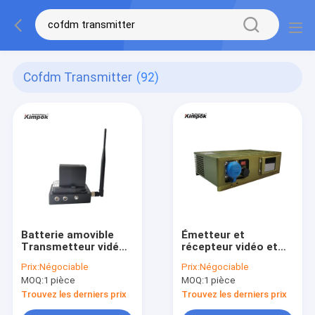
Cofdm Transmitter
(92)
Batterie amovible
Émetteur et
Transmetteur vidéo
récepteur vidéo et
sans fil COFDM pour
audio sans fil à
Prix:
Négociable
Prix:
Négociable
les situations
puissance RF
MOQ:
1 pièce
MOQ:
1 pièce
d'urgence AES 128
réglable COFDM avec
bits Cryptage
cryptage
Trouvez les derniers prix
Trouvez les derniers prix
Modulation COFDM à
AES128/256bits