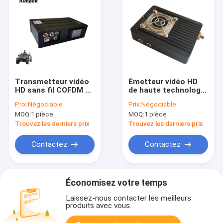
Transmetteur vidéo
Émetteur vidéo HD
HD sans fil COFDM du
de haute technologie
véhicule avec
cofdm Système de
Prix:
Négociable
Prix:
Négociable
transmission et
transmission sans fil
MOQ:
1 pièce
MOQ:
1 pièce
entrée de données
à longue distance à
RS232/TTL
2/3/4/6/7/8MHz
Trouvez les derniers prix
Trouvez les derniers prix
Contactez
Contactez
Économisez votre temps
Laissez-nous contacter les meilleurs
produits avec vous.