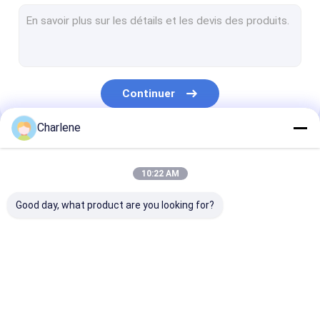
Récepteur de vidéo de COFDM
Antenne de rf
Continuer
Charlene
Nos Catégories
10:22 AM
Good day, what product are you looking for?
Le FPV VTX
Émetteur de vidéo de
Émetteur vidé
FPV
analogique