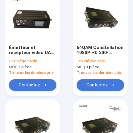
Émetteur et
64QAM Constellation
récepteur vidéo UAV
1080P HD 300-
à longue portée
900Mhz Longue
Prix:
Négociable
Prix:
Négociable
1080p de 20W
portée Nlos Wifi
MOQ:
1 pièce
MOQ:
1 pièce
COFDM pour une
Cofdm Émetteur et
transmission vidéo
récepteur vidéo sans
Trouvez les derniers prix
Trouvez les derniers prix
stable et une entrée
fil
de données
Contactez
Contactez
Aperçu
Produits
A propos de nous