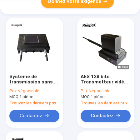
Donnez votre exigence
Système de
AES 128 bits
transmission sans fil
Transmetteur vidéo
COFDM pour drones
HD UAV COFDM léger
Prix:
Négociable
Prix:
Négociable
à longue distance de
avec cryptage AES et
MOQ:
1 pièce
MOQ:
1 pièce
40 km SHG 52dBc 1/2
intervalle de
protection 1/32
Trouvez les derniers prix
Trouvez les derniers prix
Contactez
Contactez