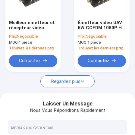
Visite d'usine
Contrôle de la qualité
Meilleur émetteur et
Émetteur vidéo UAV
récepteur vidéo
5W COFDM 1080P HD
Contact
audio numérique
à longue portée
Prix:
Négociable
Prix:
Négociable
sans fil HD Cofdm
émetteur AV sans fil
MOQ:
1 pièce
MOQ:
1 pièce
avec 1/32 1/16 1/8
pour la transmission
Demande de soumission
1/4 intervalle de
de drones 40W
Trouvez les derniers prix
Trouvez les derniers prix
protection
consommation
64QAM
Contactez
Contactez
Le FPV VTX
Regardez plus
Émetteur de vidéo de FPV
Émetteur vidéo analogique
Laisser Un Message
Nous Vous Répondrons Rapidement
Radio maillée IP
Émetteur visuel de COFDM